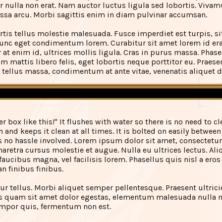
r nulla non erat. Nam auctor luctus ligula sed lobortis. Viva
ssa arcu. Morbi sagittis enim in diam pulvinar accumsan.
rtis tellus molestie malesuada. Fusce imperdiet est turpis, si
unc eget condimentum lorem. Curabitur sit amet lorem id erat u
at enim id, ultrices mollis ligula. Cras in purus massa. Phasel
 mattis libero felis, eget lobortis neque porttitor eu. Praesen
tellus massa, condimentum at ante vitae, venenatis aliquet 
er box like this!" It flushes with water so there is no need to cl
 and keeps it clean at all times. It is bolted on easily betwee
is no hassle involved. Lorem ipsum dolor sit amet, consectetur 
aretra cursus molestie et augue. Nulla eu ultrices lectus. Al
 faucibus magna, vel facilisis lorem. Phasellus quis nisl a er
n finibus finibus.
r tellus. Morbi aliquet semper pellentesque. Praesent ultrici
s quam sit amet dolor egestas, elementum malesuada nulla m
tempor quis, fermentum non est.