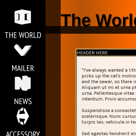
.
The Worl
.
THE WORLD
HEADER HERE
MAILER
"I've always wanted a litt
picks up the cat's motion
and the sewer, so there 
Aliquam ut mi et urna ph
urna. Pellentesque vitae
NEWS
interdum. Proin accumsa
Suspendisse a consectetu
scelerisque. Nunc cursu
turpis leo, vehicula in 
ACCESSORY
Sed egestas hendrerit era