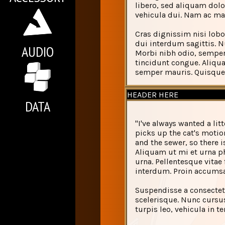
libero, sed aliquam dolo
vehicula dui. Nam ac ma
Cras dignissim nisi lobo
dui interdum sagittis. N
AUDIO
Morbi nibh odio, semper 
tincidunt congue. Aliquam
semper mauris. Quisque 
HEADER HERE
DATA
"I've always wanted a litt
picks up the cat's motion
and the sewer, so there 
Aliquam ut mi et urna ph
urna. Pellentesque vitae
interdum. Proin accumsa
Suspendisse a consectetu
scelerisque. Nunc cursu
turpis leo, vehicula in 