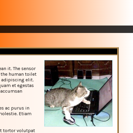
ean it. The sensor
n the human toilet
adipiscing elit.
iquam et egestas
os accumsan
es ac purus in
olestie. Etiam
t tortor volutpat