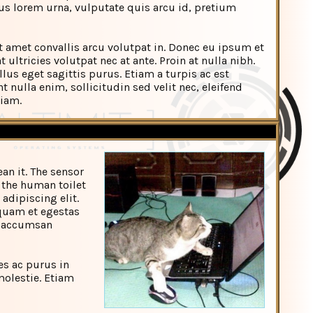
mus lorem urna, vulputate quis arcu id, pretium
t amet convallis arcu volutpat in. Donec eu ipsum et
ltricies volutpat nec at ante. Proin at nulla nibh.
lus eget sagittis purus. Etiam a turpis ac est
t nulla enim, sollicitudin sed velit nec, eleifend
diam.
ean it. The sensor
n the human toilet
adipiscing elit.
iquam et egestas
os accumsan
es ac purus in
olestie. Etiam