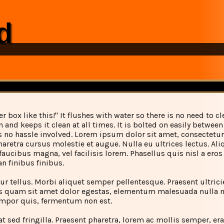
d
er box like this!" It flushes with water so there is no need to cl
 and keeps it clean at all times. It is bolted on easily betwee
is no hassle involved. Lorem ipsum dolor sit amet, consectetur 
aretra cursus molestie et augue. Nulla eu ultrices lectus. Al
 faucibus magna, vel facilisis lorem. Phasellus quis nisl a er
n finibus finibus.
r tellus. Morbi aliquet semper pellentesque. Praesent ultrici
s quam sit amet dolor egestas, elementum malesuada nulla m
tempor quis, fermentum non est.
t sed fringilla. Praesent pharetra, lorem ac mollis semper, era